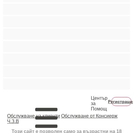
Порно звезди
Пушещи жени
Средни гърди
Тийнейджъри 18+
Фетиш
Цветнокожи
Червенокоси
Център
Регистраци
за
Помощ
Oбслужване на клиенти
Обслужване от Консиерж
Ч.З.В
Този сайт е позволен само за възрастни на 18