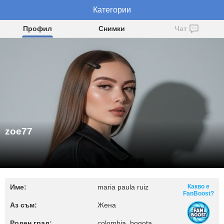
Категории
zoe77
Профил
Снимки
Чат
zoe77
Име:
maria paula ruiz
Какво е
FanBoost?
Аз съм:
Жена
Роден град:
colombia, bogota