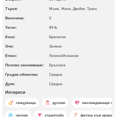
Търся:
Мъже, Жени, Двойки, Транс
Височина:
5'
Тегло:
99 lb
Коса:
Брюнетки
Очи:
Зелени
Етнос:
Латино/Испански
Полово окосмяване:
Бръсната
Гръдна обиколка:
Среднa
Дупе:
Среднa
Интереси
танцуваща
духане
наслаждаващи се
чатене
стриптийз
фетиш към крака