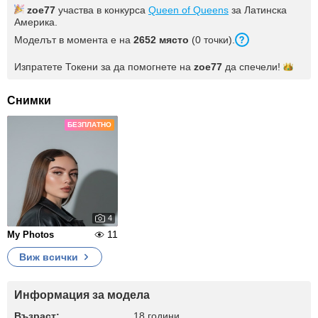
zoe77
участва в конкурса
Queen of Queens
за Латинска
Америка.
Моделът в момента е на
2652 място
(0 точки).
Изпратете Токени за да помогнете на
zoe77
да
спечели!
Снимки
БЕЗПЛАТНО
4
11
My Photos
Виж всички
Информация за модела
Възраст:
18 години