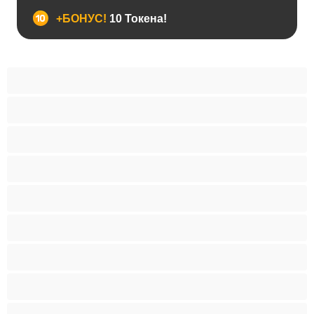
+БОНУС!
10 Токена!
BDSM
Азиатки
Анален
Арабки
Бабички
Бели Момичета
Блондинки
Бременни
Бръснати