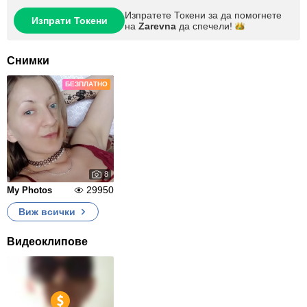
Изпратете Токени за да помогнете
Изпрати Токени
на
Zarevna
да
спечели!
Снимки
БЕЗПЛАТНО
8
29950
My Photos
Виж всички
Видеоклипове