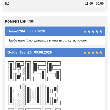
НД
11:00 - 00:00
Коментари (40)
Halun1204
06.07.2026
Наебывает Закидываешь и она дурочку включает
GoldenTeen20
09.06.2026
╓─╖╓──╖╓─╖╓────╖╓────╖
║█║║█╓╜║█║║█╓──╜║█╓──╜
║█╙╜╓╜░║█║║█╙──╖║█╙──╖
║█╓╖╙╖░║█║╙──╖█║╙──╖█║
║█║║█╙╖║█║╓──╜█║╓──╜█║
╙─╜╙──╜╙─╜╙────╜╙────╜
╓────╖░╓─────╖░╓────╖
║█╓──╜░║█╓─╖█║░║█╓╖█║
║█╙─╖░░║█║░║█║░║█╙╜╓╜
║█╓─╜░░║█║░║█║░║█╓╖╙╖
║█║░░░░║█╙─╜█║░║█║║█╙╖
╙─╜░░░░╙─────╜░╙─╜╙──╜
╓─╖░╓─╖╓─────╖░╓─╖░╓─╖