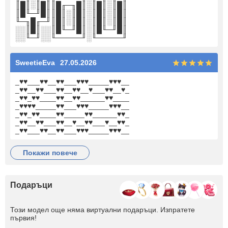
║█║░║█║║█╓─╖█║░║█║░║█║
║█╙─╜█║║█║░║█║░║█║░║█║
╙─╖█╓─╜║█║░║█║░║█║░║█║
░░║█║░░║█╙─╜█║░║█╙─╜█║
░░╙─╜░░╙─────╜░╙─────╜
SweetieEva
27.05.2026
_♥♥___♥♥__♥♥___♥♥♥_____♥♥♥__
_♥♥__♥♥___♥♥__♥♥__♥___♥♥__♥_
_♥♥_♥♥____♥♥__♥♥______♥♥____
_♥♥♥♥_____♥♥___♥♥♥_____♥♥♥__
_♥♥_♥♥____♥♥_____♥♥______♥♥_
_♥♥__♥♥___♥♥__♥__♥♥___♥__♥♥_
_♥♥___♥♥__♥♥___♥♥♥_____♥♥♥__
покажи повече
Подаръци
Този модел още няма виртуални подаръци. Изпратете
първия!