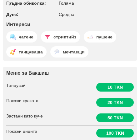
Гръдна обиколка:
Голяма
Дупе:
Среднa
Интереси
чатене
стриптийз
пушене
танцуваща
мечтаещи
Меню за Бакшиш
Танцувай
10 TKN
Покажи краката
20 TKN
Застани като куче
50 TKN
Покажи циците
100 TKN