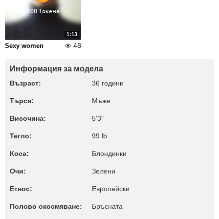
100 Токена
1:13
48
Sexy women
Информация за модела
Възраст:
36 години
Търся:
Мъже
Височина:
5'3"
Тегло:
99 lb
Коса:
Блондинки
Очи:
Зелени
Етнос:
Европейски
Полово окосмяване:
Бръсната