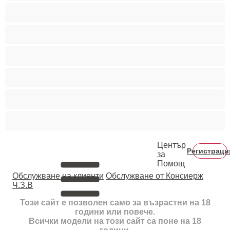
Пушещи жени
Средни гърди
Тийнейджъри 18+
Фетиш
Цветнокожи
Червенокоси
Център
Регистраци
за
Помощ
Oбслужване на клиенти
Обслужване от Консиерж
Ч.З.В
Този сайт е позволен само за възрастни на 18
години или повече.
Всички модели на този сайт са поне на 18