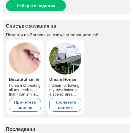
Изберете подарък
Списък с желания на
Помогни на
Zarevna
да изпълни желанието си!
Beautiful smile
Dream House
I dream of treating
I dream of having
all my teeth so
my own house in
that I can smile
a scenic area...
beautifully.
Прочетете
Прочетете
повече
повече
Последвани