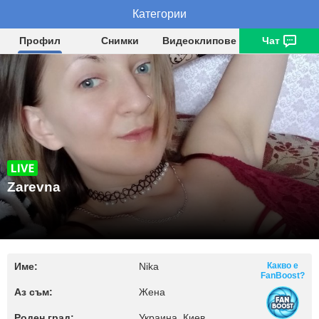
Категории
Zarevna
Профил
Снимки
Видеоклипове
Чат
Zarevna
Име:
Nika
Какво е
FanBoost?
Аз съм:
Жена
Роден град:
Украина, Киев