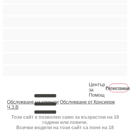
Пушещи жени
Средни гърди
Тийнейджъри 18+
Фетиш
Цветнокожи
Червенокоси
Център
Регистраци
за
Помощ
Oбслужване на клиенти
Обслужване от Консиерж
Ч.З.В
Този сайт е позволен само за възрастни на 18
години или повече.
Всички модели на този сайт са поне на 18