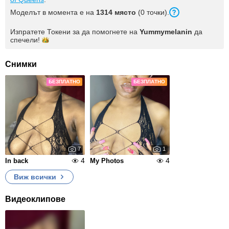
Моделът в момента е на
1314 място
(0 точки).
Изпратете Токени за да помогнете на
Yummymelanin
да
спечели!
Снимки
БЕЗПЛАТНО
БЕЗПЛАТНО
7
1
4
4
In back
My Photos
Виж всички
Видеоклипове