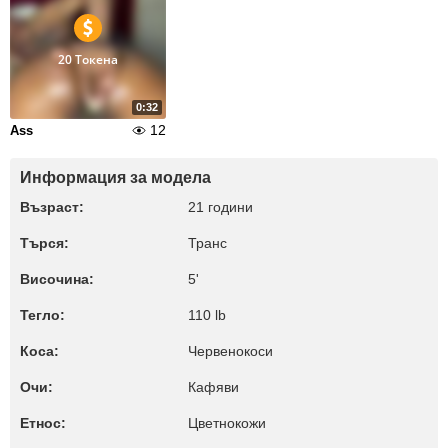
20 Токена
0:32
12
Ass
Информация за модела
Възраст:
21 години
Търся:
Транс
Височина:
5'
Тегло:
110 lb
Коса:
Червенокоси
Очи:
Кафяви
Етнос:
Цветнокожи