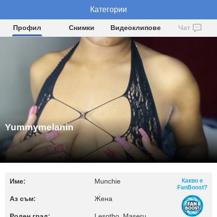
Yummymelanin
Категории
Профил
Снимки
Видеоклипове
Чат
Yummymelanin
Име:
Munchie
Какво е
FanBoost?
Аз съм:
Жена
Роден град:
Lesotho, Maseru