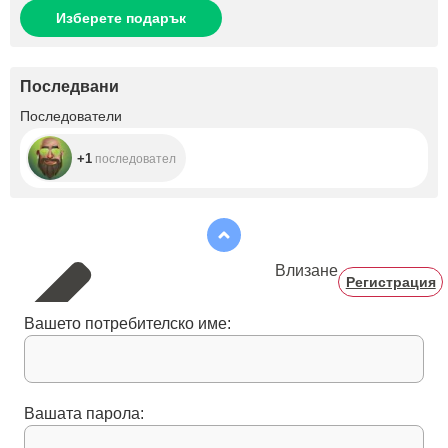
Изберете подарък
Последвани
+1
Последователи
+1
последовател
Влизане
Регистрация
Вашето потребителско име:
Вашата парола: