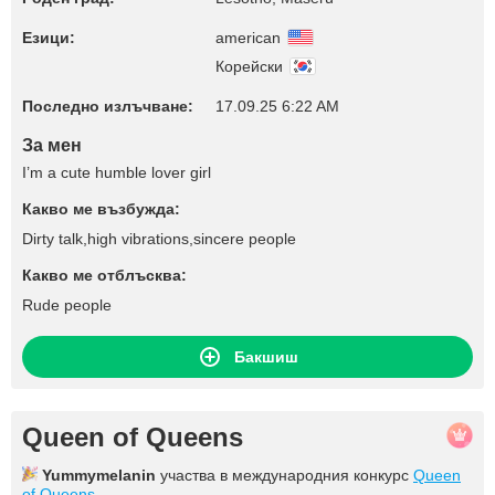
Езици:
american
Корейски
Последно излъчване:
17.09.25 6:22 AM
За мен
I’m a cute humble lover girl
Какво ме възбужда:
Dirty talk,high vibrations,sincere people
Какво ме отблъсква:
Rude people
Бакшиш
Queen of Queens
Yummymelanin
участва в международния конкурс
Queen
of Queens
.