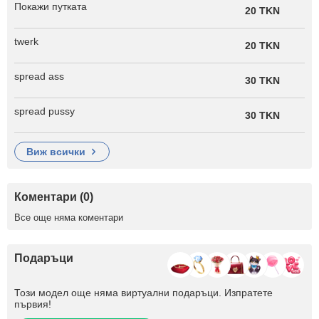
Покажи путката
20 TKN
twerk
20 TKN
spread ass
30 TKN
spread pussy
30 TKN
виж всички
Коментари (0)
Все още няма коментари
Подаръци
Този модел още няма виртуални подаръци. Изпратете
първия!