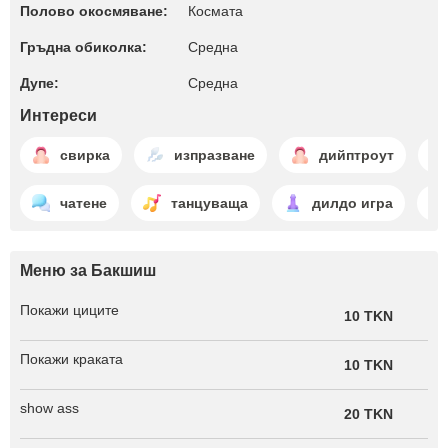
Полово окосмяване:
Космата
Гръдна обиколка:
Среднa
Дупе:
Среднa
Интереси
свирка
изпразване
дийптроут
чатене
танцуваща
дилдо игра
Меню за Бакшиш
Покажи циците
10 TKN
Покажи краката
10 TKN
show ass
20 TKN