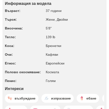
Информация за модела
Възраст:
37 години
Търся:
Жени, Двойки
Височина:
5'8"
Тегло:
139 lb
Коса:
Брюнетки
Очи:
Кафяви
Етнос:
Европейски
Полово окосмяване:
Космата
Пенис:
Голям
Интереси
възбуждане
изпразване
ебане