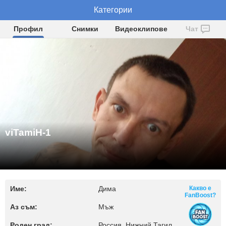
Категории
viTamiH-1
Профил
Снимки
Видеоклипове
Чат
viTamiH-1
Име:
Дима
Какво е
FanBoost?
Аз съм:
Мъж
Роден град:
Россия, Нижний Тагил