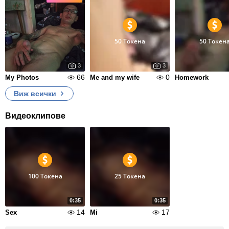
50 Токена
50 Токен
3
3
66
0
My Photos
Me and my wife
Homework
Виж всички
Видеоклипове
100 Токена
25 Токена
0:35
0:35
14
17
Sex
Mi