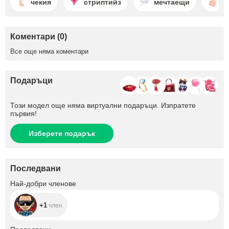
чекия
стриптийз
мечтаещи
м
Коментари (0)
Все още няма коментари
Подаръци
Този модел още няма виртуални подаръци. Изпратете
първия!
Изберете подарък
Последвани
+1
Най-добри членове
+1
член
+12