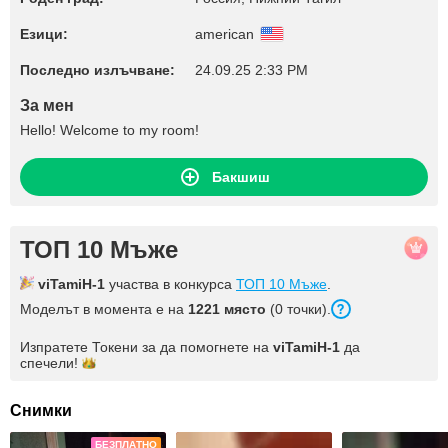
Езици:
american
Последно излъчване:
24.09.25 2:33 PM
За мен
Hello! Welcome to my room!
Бакшиш
ТОП 10 Мъже
viTamiH-1
участва в конкурса
ТОП 10 Мъже
.
Моделът в момента е на
1221 място
(0 точки).
Изпратете Токени за да помогнете на
viTamiH-1
да
спечели!
Снимки
БЕЗПЛАТНО