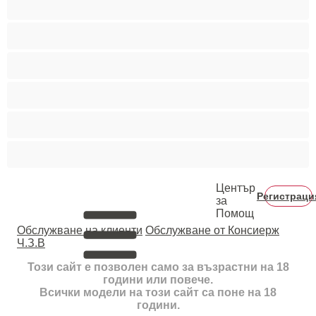
Средни гърди
Тийнейджъри 18+
Фетиш
Цветнокожи
Червенокоси
Център
Регистраци
за
Помощ
Oбслужване на клиенти
Обслужване от Консиерж
Ч.З.В
Този сайт е позволен само за възрастни на 18
години или повече.
Всички модели на този сайт са поне на 18
години.