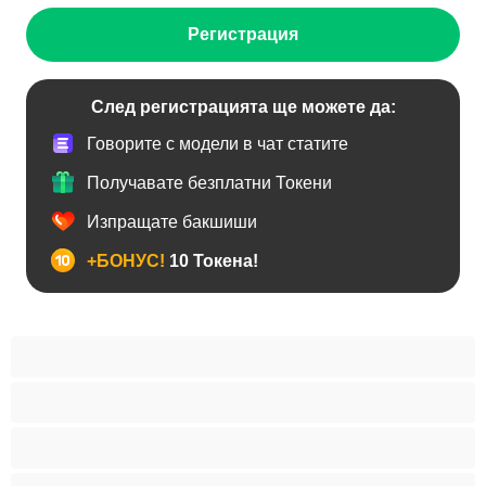
Регистрация
След регистрацията ще можете да:
Говорите с модели в чат статите
Получавате безплатни Токени
Изпращате бакшиши
+БОНУС!
10 Токена!
BDSM
Азиатки
Анален
Арабки