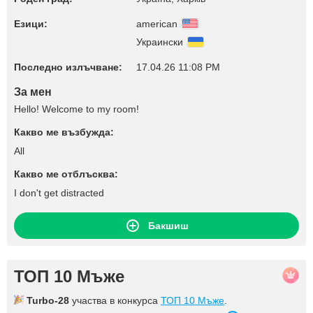
Езици:
american
Украински
Последно излъчване:
17.04.26 11:08 PM
За мен
Hello! Welcome to my room!
Какво ме възбужда:
All
Какво ме отблъсква:
I don't get distracted
Бакшиш
ТОП 10 Мъже
Turbo-28
участва в конкурса
ТОП 10 Мъже
.