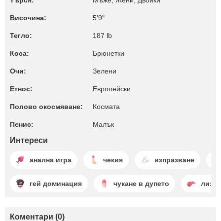
Търся:
Мъже, Жени, Двойки
Височина:
5'9"
Тегло:
187 lb
Коса:
Брюнетки
Очи:
Зелени
Етнос:
Европейски
Полово окосмяване:
Космата
Пенис:
Малък
Интереси
анална игра
чекия
изпразване
гей доминация
чукане в дупето
лизан
Коментари (0)