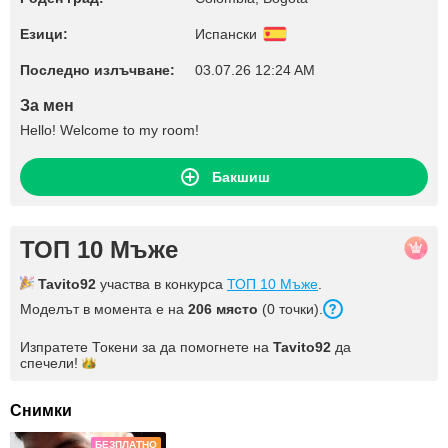
Езици:
Испански
Последно излъчване:
03.07.26 12:24 AM
За мен
Hello! Welcome to my room!
Бакшиш
ТОП 10 Мъже
Tavito92
участва в конкурса
ТОП 10 Мъже
.
Моделът в момента е на
206 място
(0 точки).
Изпратете Токени за да помогнете на
Tavito92
да
спечели!
Снимки
БЕЗПЛАТНО