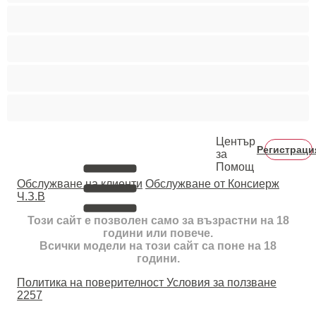
Тийнейджъри 18+
Фетиш
Цветнокожи
Червенокоси
Център
Регистраци
за
Помощ
Oбслужване на клиенти
Обслужване от Консиерж
Ч.З.В
Този сайт е позволен само за възрастни на 18
години или повече.
Всички модели на този сайт са поне на 18
години.
Политика на поверителност
Условия за ползване
2257