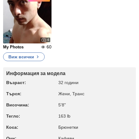
4
60
My Photos
Виж всички
Информация за модела
Възраст:
32 години
Търся:
Жени, Транс
Височина:
5'8"
Тегло:
163 lb
Коса:
Брюнетки
Очи:
Кафяви