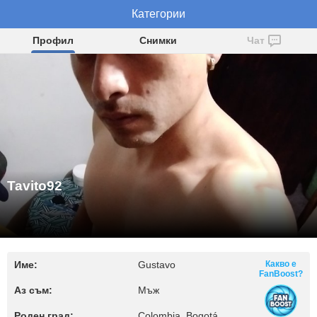
Категории
Tavito92
Профил
Снимки
Чат
Tavito92
Име:
Gustavo
Какво е
FanBoost?
Аз съм:
Мъж
Роден град:
Colombia, Bogotá