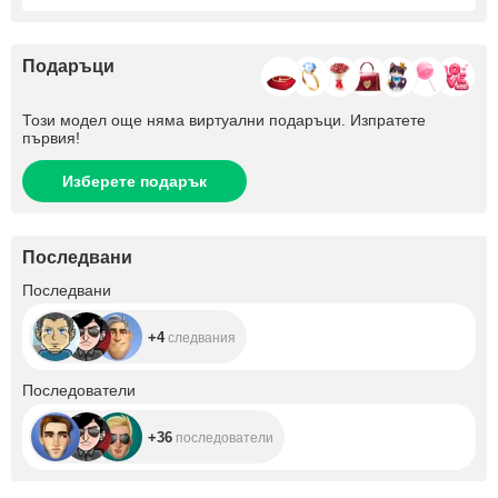
Подаръци
Този модел още няма виртуални подаръци. Изпратете
първия!
Изберете подарък
Последвани
+4
Последвани
+4
следвания
+36
Последователи
+36
последователи