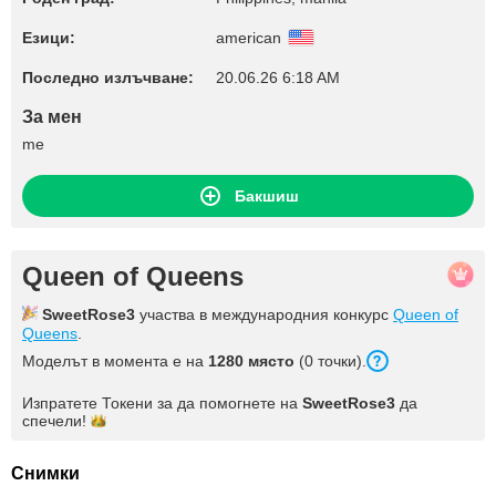
Езици:
american
Последно излъчване:
20.06.26 6:18 AM
За мен
me
Бакшиш
Queen of Queens
SweetRose3
участва в международния конкурс
Queen of
Queens
.
Моделът в момента е на
1280 място
(0 точки).
Изпратете Токени за да помогнете на
SweetRose3
да
спечели!
Снимки