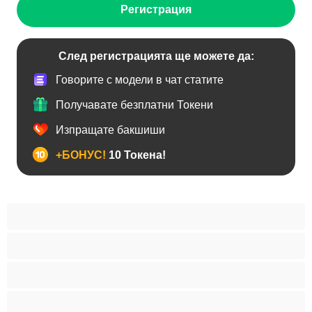
Регистрация
След регистрацията ще можете да:
Говорите с модели в чат статите
Получавате безплатни Токени
Изпращате бакшиши
+БОНУС!
10 Токена!
BDSM
Азиатки
Анален
Арабки