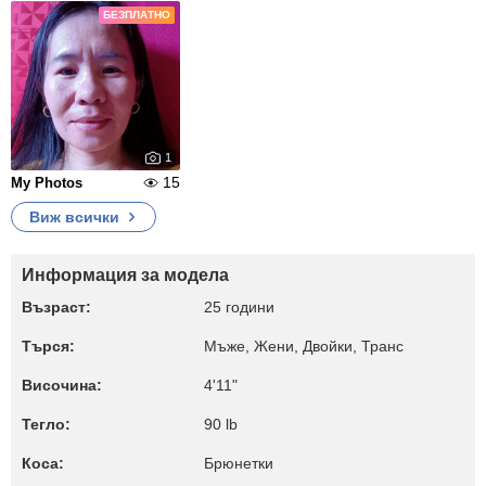
БЕЗПЛАТНО
1
15
My Photos
Виж всички
Информация за модела
Възраст:
25 години
Търся:
Мъже, Жени, Двойки, Транс
Височина:
4'11"
Тегло:
90 lb
Коса:
Брюнетки