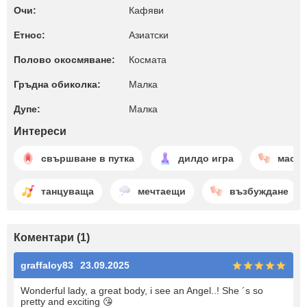
Очи:
Кафяви
Етнос:
Азиатски
Полово окосмяване:
Космата
Гръдна обиколка:
Малкa
Дупе:
Малкa
Интереси
свършване в путка
дилдо игра
маса
танцуваща
мечтаещи
възбуждане
Коментари (1)
graffaloy83
23.09.2025
Wonderful lady, a great body, i see an Angel..! She ´s so
pretty and exciting 😘