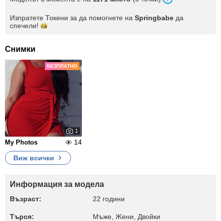
Изпратете Токени за да помогнете на
Springbabe
да
спечели!
Снимки
БЕЗПЛАТНО
1
14
My Photos
Виж всички
Информация за модела
Възраст:
22 години
Търся:
Мъже, Жени, Двойки