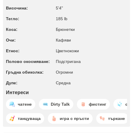
Височина:
5'4"
Тегло:
185 lb
Коса:
Брюнетки
Очи:
Кафяви
Етнос:
Цветнокожи
Полово окосмяване:
Подстригана
Гръдна обиколка:
Огромни
Дупе:
Среднa
Интереси
чатене
Dirty Talk
фистинг
ску
танцуваща
игра с пръсти
търкане