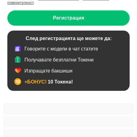
поверителност
.
Регистрация
След регистрацията ще можете да:
Говорите с модели в чат статите
Получавате безплатни Токени
Изпращате бакшиши
+БОНУС!
10 Токена!
BDSM
Азиатки
Анален