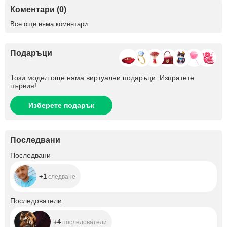
Коментари (0)
Все още няма коментари
Подаръци
Този модел още няма виртуални подаръци. Изпратете
първия!
Изберете подарък
Последвани
+1
Последвани
+1
следване
+4
Последователи
+4
последователи