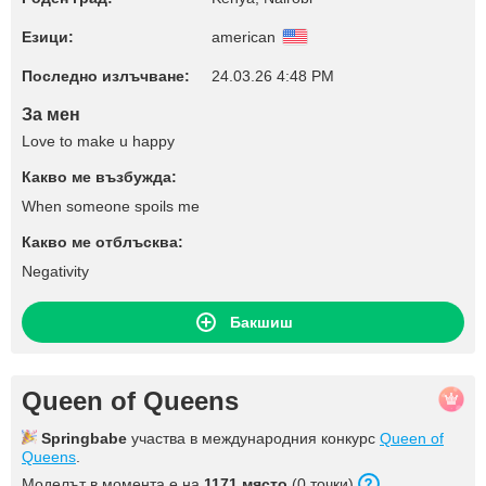
Езици:
american
Последно излъчване:
24.03.26 4:48 PM
За мен
Love to make u happy
Какво ме възбужда:
When someone spoils me
Какво ме отблъсква:
Negativity
Бакшиш
Queen of Queens
Springbabe
участва в международния конкурс
Queen of
Queens
.
Моделът в момента е на
1171 място
(0 точки).