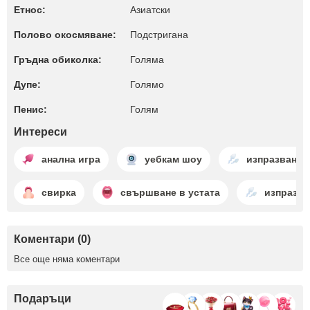
Етнос:
Азиатски
Полово окосмяване:
Подстригана
Гръдна обиколка:
Голяма
Дупе:
Голямо
Пенис:
Голям
Интереси
анална игра
уебкам шоу
изпразване 
свирка
свършване в устата
изпразва
Коментари (0)
Все още няма коментари
Подаръци