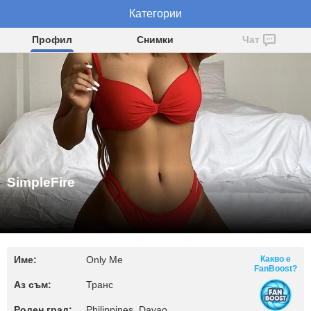
SimpleFire
Категории
Профил
Снимки
Чат
SimpleFire
Име:
Only Me
Какво е
FanBoost?
Аз съм:
Транс
Роден град:
Philippines, Davao