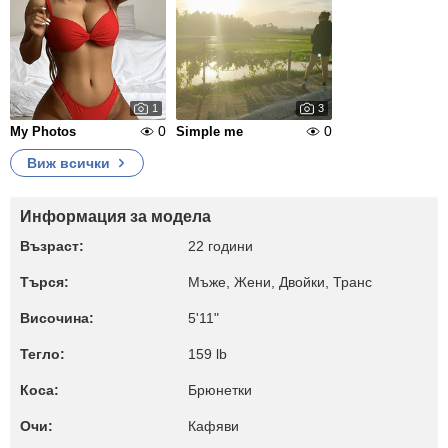
1
3
0
0
My Photos
Simple me
Виж всички
Информация за модела
Възраст:
22 години
Търся:
Мъже, Жени, Двойки, Транс
Височина:
5'11"
Тегло:
159 lb
Коса:
Брюнетки
Очи:
Кафяви