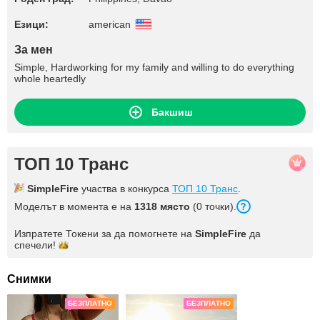
Езици:
american
За мен
Simple, Hardworking for my family and willing to do everything
whole heartedly
Бакшиш
ТОП 10 Транс
SimpleFire
участва в конкурса
ТОП 10 Транс
.
Моделът в момента е на
1318 място
(0 точки).
Изпратете Токени за да помогнете на
SimpleFire
да
спечели!
Снимки
БЕЗПЛАТНО
БЕЗПЛАТНО