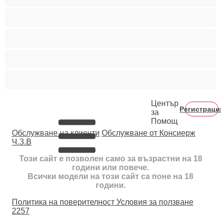
Тийнейджъри 18+
Фетиш
Цветнокожи
Червенокоси
Център
Регистраци
за
Помощ
Oбслужване на клиенти
Обслужване от Консиерж
Ч.З.В
Този сайт е позволен само за възрастни на 18
години или повече.
Всички модели на този сайт са поне на 18
години.
Политика на поверителност
Условия за ползване
2257