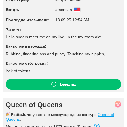
Езици:
american
Последно излъчване:
18.09.25 12:54 AM
За мен
Hello sugars meet me on my live. In the my room alot
Какво ме възбужда:
Rubbing, fingering ass and pussy. Touching my nipples,.....
Какво ме отблъсква:
lack of tokens
Бакшиш
Queen of Queens
PetiteJune
участва в международния конкурс
Queen of
Queens
.
Моделът в момента е на
1272 място
(0 точки).