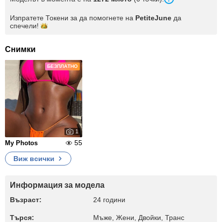
Изпратете Токени за да помогнете на
PetiteJune
да
спечели!
Снимки
БЕЗПЛАТНО
1
55
My Photos
Виж всички
Информация за модела
Възраст:
24 години
Търся:
Мъже, Жени, Двойки, Транс