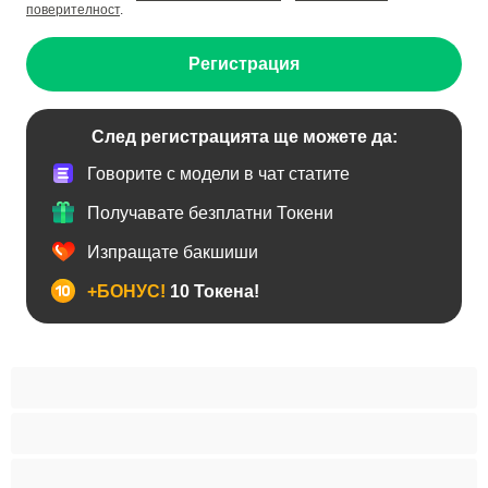
поверителност
.
Регистрация
След регистрацията ще можете да:
Говорите с модели в чат статите
Получавате безплатни Токени
Изпращате бакшиши
+БОНУС!
10 Токена!
BDSM
Азиатки
Анален