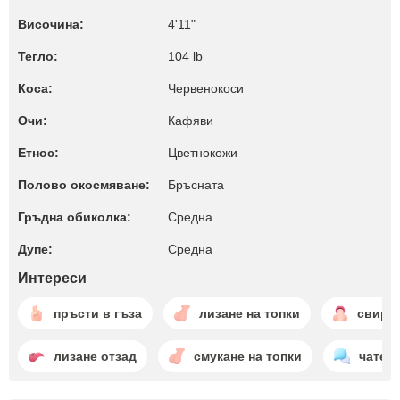
Височина:
4'11"
Тегло:
104 lb
Коса:
Червенокоси
Очи:
Кафяви
Етнос:
Цветнокожи
Полово окосмяване:
Бръсната
Гръдна обиколка:
Среднa
Дупе:
Среднa
Интереси
пръсти в гъза
лизане на топки
свирк
лизане отзад
смукане на топки
чатен