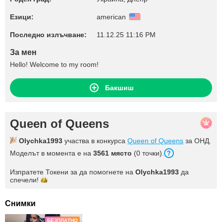
Езици:
american
Последно излъчване:
11.12.25 11:16 PM
За мен
Hello! Welcome to my room!
Бакшиш
Queen of Queens
Olychka1993
участва в конкурса
Queen of Queens
за ОНД.
Моделът в момента е на
3561 място
(0 точки).
Изпратете Токени за да помогнете на
Olychka1993
да
спечели!
Снимки
БЕЗПЛАТНО