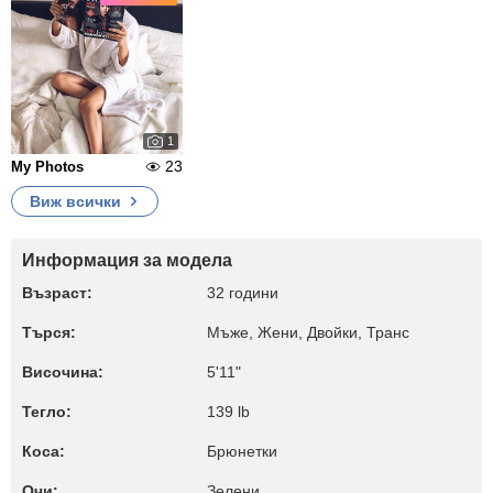
1
23
My Photos
Виж всички
Информация за модела
Възраст:
32 години
Търся:
Мъже, Жени, Двойки, Транс
Височина:
5'11"
Тегло:
139 lb
Коса:
Брюнетки
Очи:
Зелени