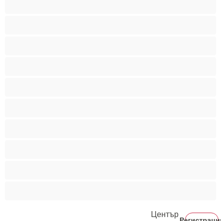
Мускулести
Най-добри за личен чат
Порно звезди
Пушещи жени
Средни гърди
Тийнейджъри 18+
Фетиш
Цветнокожи
Червенокоси
Център
Регистраци