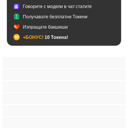
Говорите с модели в чат статите
Получавате безплатни Токени
Изпращате бакшиши
+БОНУС!
10 Токена!
BDSM
Азиатки
Анален
Арабки
Бабички
Бели Момичета