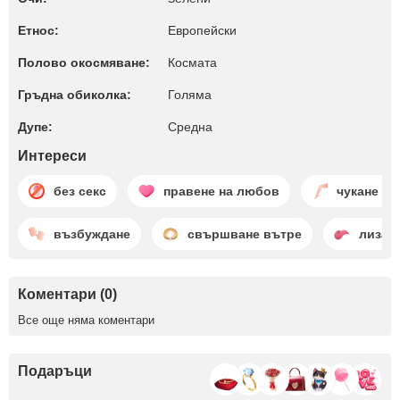
Етнос:
Европейски
Полово окосмяване:
Космата
Гръдна обиколка:
Голяма
Дупе:
Среднa
Интереси
без секс
правене на любов
чукане на
възбуждане
свършване вътре
лизан
Коментари (0)
Все още няма коментари
Подаръци