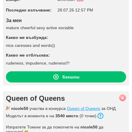
Последно излъчване:
28.07.26 12:57 PM
За мен
mature cheerful sexy active sociable
Какво ме възбужда:
nice caresses and words))
Какво ме отблъсква:
rudeness, impudence, rudeness!!!
Бакшиш
Queen of Queens
nicole50
участва в конкурса
Queen of Queens
за ОНД.
Моделът в момента е на
3540 място
(0 точки).
Изпратете Токени за да помогнете на
nicole50
да
спечели!