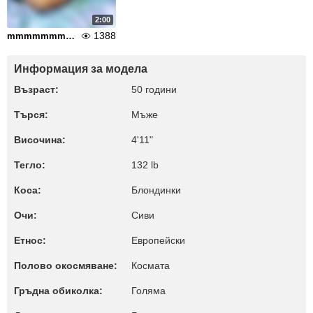
2:00
1388
mmmmmmmmmmm!
Информация за модела
Възраст:
50 години
Търся:
Мъже
Височина:
4'11"
Тегло:
132 lb
Коса:
Блондинки
Очи:
Сиви
Етнос:
Европейски
Полово окосмяване:
Космата
Гръдна обиколка:
Голяма