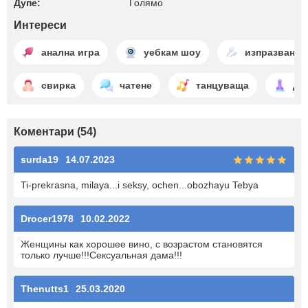
Дупе:
Голямо
Интереси
анална игра
уебкам шоу
изпразване
свирка
чатене
танцуваща
ди
Коментари (54)
surda19
14.07.2023
Ti-prekrasna, milaya...i seksy, ochen...obozhayu Tebya
Drocer1978
10.02.2022
Женщины как хорошее вино, с возрастом становятся
только лучше!!!Сексуальная дама!!!
Thenutts1
25.03.2020