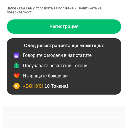
Запознат/а съм с
Условията за ползване
и
Политиката на
поверителност
.
Регистрация
След регистрацията ще можете да:
Говорите с модели в чат статите
Получавате безплатни Токени
Изпращате бакшиши
+БОНУС!
10 Токена!
BDSM
Азиатки