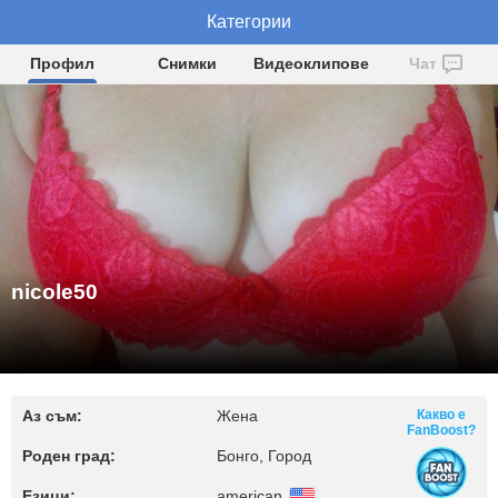
Категории
nicole50
Профил
Снимки
Видеоклипове
Чат
nicole50
Аз съм:
Жена
Какво е
FanBoost?
Роден град:
Бонго, Город
Езици:
american