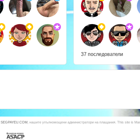
37 последователи
и
SEGPAYEU.COM
, нашите упълномощени администратори на плащания. This site is Ma