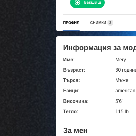
Бакшиш
ПРОФИЛ
СНИМКИ
3
Информация за мо
Име:
Mery
Възраст:
30 годин
Търся:
Мъже
Езици:
american
Височина:
5'6"
Тегло:
115 lb
За мен