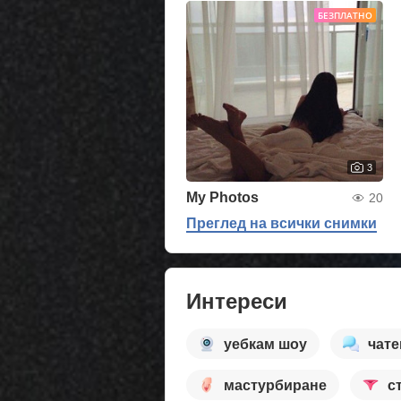
БЕЗПЛАТНО
3
My Photos
20
Преглед на всички снимки
Интереси
уебкам шоу
чате
мастурбиране
с