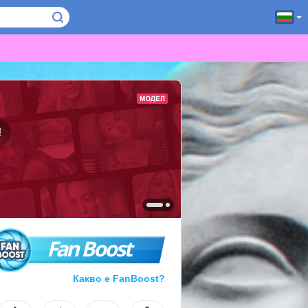
!
Fan Boost
Какво е FanBoost?