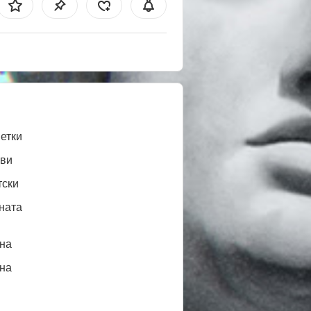
етки
ви
тски
ната
нa
нa