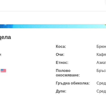
дела
Коса:
Брюн
и
Очи:
Кафя
Етнос:
Азиа
Полово
Бръс
окосмяване:
Гръдна обиколка:
Сред
Дупе:
Сред