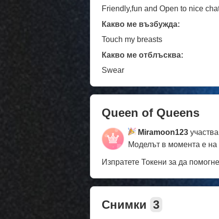
Friendly,fun and Open to nice cha
Какво ме възбужда:
Touch my breasts
Какво ме отблъсква:
Swear
Queen of Queens
Miramoon123
участва
Моделът в момента е на
Изпратете Токени за да помогн
Снимки
3