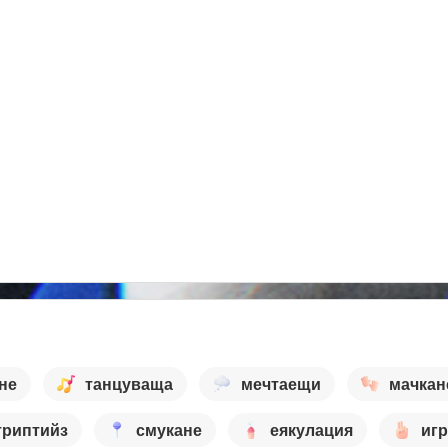
не
танцуваща
мечтаещи
мачкан
триптийз
смукане
еякулация
игр