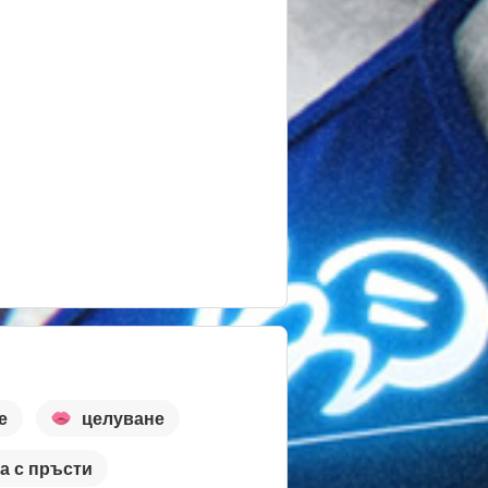
е
целуване
а с пръсти