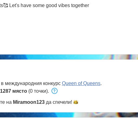
ts🥰 Let's have some good vibes together
 в международния конкурс
Queen of Queens
.
1287 място
(0 точки).
ете на
Miramoon123
да
спечели!