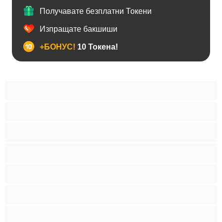
Получавате безплатни Токени
Изпращате бакшиши
+БОНУС!
10 Токена!
BDSM
Азиатки
Анален
Арабки
Бабички
Бели Момичета
Блондинки