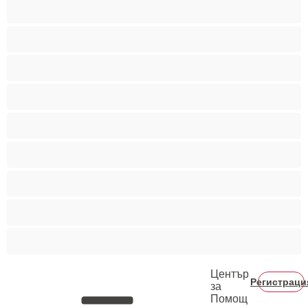
Мускулести
Най-добри за личен чат
Порно звезди
Пушещи жени
Средни гърди
Тийнейджъри 18+
Фетиш
Цветнокожи
Червенокоси
Център
Регистраци
за
Помощ