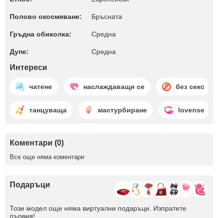
Полово окосмяване:
Бръсната
Гръдна обиколка:
Среднa
Дупе:
Среднa
Интереси
чатене
наслаждаващи се
без секс
танцуваща
мастурбиране
lovense
Коментари (0)
Все още няма коментари
Подаръци
Този модел още няма виртуални подаръци. Изпратете
първия!