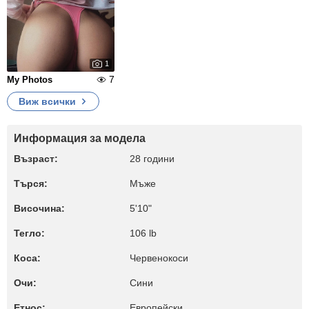
1
7
My Photos
Виж всички
Информация за модела
Възраст:
28 години
Търся:
Мъже
Височина:
5'10"
Тегло:
106 lb
Коса:
Червенокоси
Очи:
Сини
Етнос:
Европейски