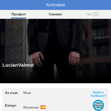
LucianValmot
Категории
Профил
Снимки
Чат
LucianValmot
Аз съм:
Мъж
Какво е
FanBoost?
Езици:
Испански