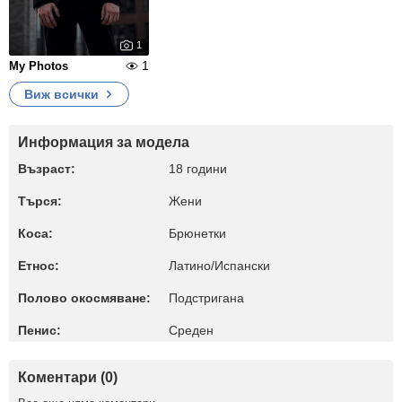
1
1
My Photos
Виж всички
Информация за модела
Възраст:
18 години
Търся:
Жени
Коса:
Брюнетки
Етнос:
Латино/Испански
Полово окосмяване:
Подстригана
Пенис:
Среден
Коментари (0)