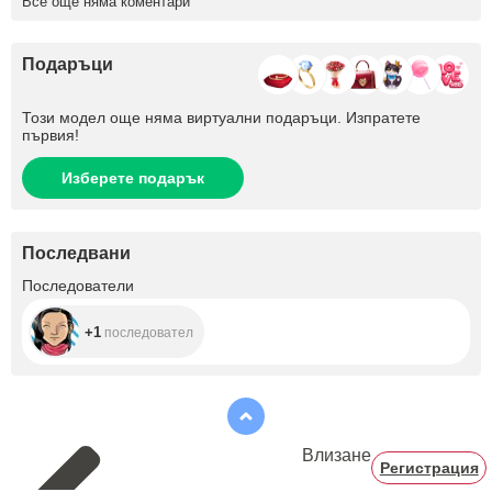
Все още няма коментари
Подаръци
Този модел още няма виртуални подаръци. Изпратете
първия!
Изберете подарък
Последвани
+1
Последователи
+1
последовател
Влизане
Регистрация