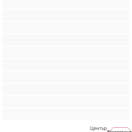
Мускулести
Най-добри за личен чат
Порно звезди
Пушещи жени
Средни гърди
Тийнейджъри 18+
Фетиш
Цветнокожи
Червенокоси
Център
Регистраци