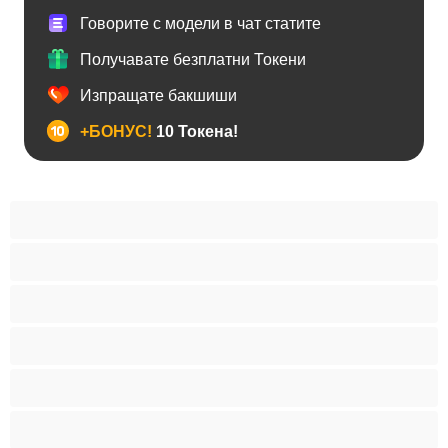
Говорите с модели в чат статите
Получавате безплатни Токени
Изпращате бакшиши
+БОНУС!
10 Токена!
BDSM
Азиатки
Анален
Арабки
Бабички
Бели Момичета