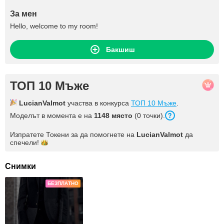
За мен
Hello, welcome to my room!
Бакшиш
ТОП 10 Мъже
LucianValmot
участва в конкурса
ТОП 10 Мъже
.
Моделът в момента е на
1148 място
(0 точки).
Изпратете Токени за да помогнете на
LucianValmot
да
спечели!
Снимки
БЕЗПЛАТНО