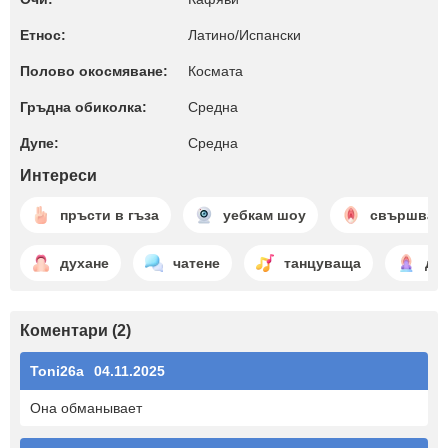
Етнос:
Латино/Испански
Полово окосмяване:
Космата
Гръдна обиколка:
Среднa
Дупе:
Среднa
Интереси
пръсти в гъза
уебкам шоу
свършване
духане
чатене
танцуваща
ди
Коментари (2)
Toni26a
04.11.2025
Она обманывает