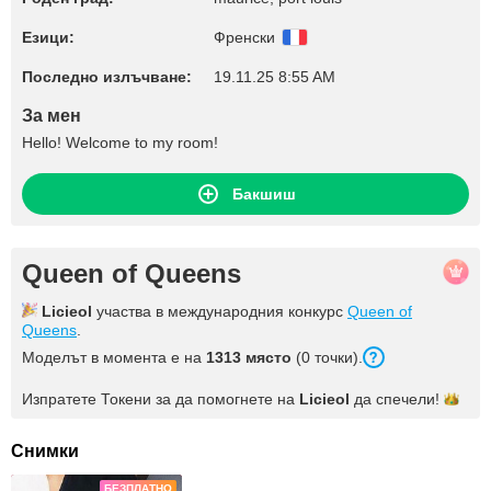
Езици:
Френски
Последно излъчване:
19.11.25 8:55 AM
За мен
Hello! Welcome to my room!
Бакшиш
Queen of Queens
Licieol
участва в международния конкурс
Queen of
Queens
.
Моделът в момента е на
1313 място
(0 точки).
Изпратете Токени за да помогнете на
Licieol
да
спечели!
Снимки
БЕЗПЛАТНО