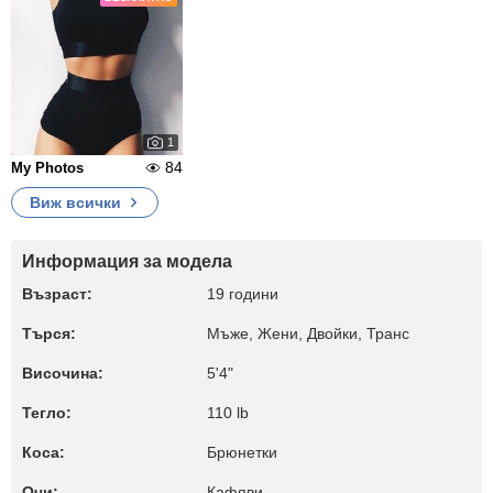
1
84
My Photos
Виж всички
Информация за модела
Възраст:
19 години
Търся:
Мъже, Жени, Двойки, Транс
Височина:
5'4"
Тегло:
110 lb
Коса:
Брюнетки
Очи:
Кафяви