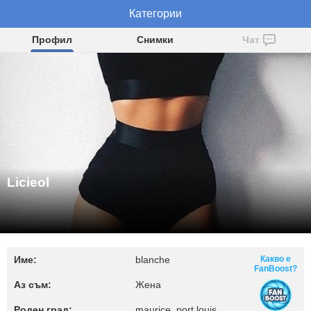
Категории
Licieol
Профил
Снимки
Чат
Licieol
Име:
blanche
Какво е
FanBoost?
Аз съм:
Жена
Роден град:
maurice, port louis