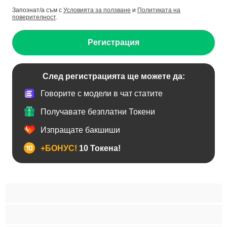
Запознат/а съм с
Условията за ползване
и
Политиката на
поверителност
.
Регистрация
След регистрацията ще можете да:
Говорите с модели в чат статите
Получавате безплатни Токени
Изпращате бакшиши
+БОНУС!
10 Токена!
BDSM
Азиатки