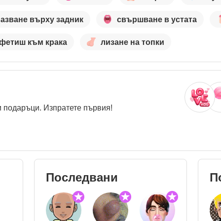
азване върху задник
свършване в устата
фетиш към крака
лизане на топки
 подаръци. Изпратете първия!
Последвани
П