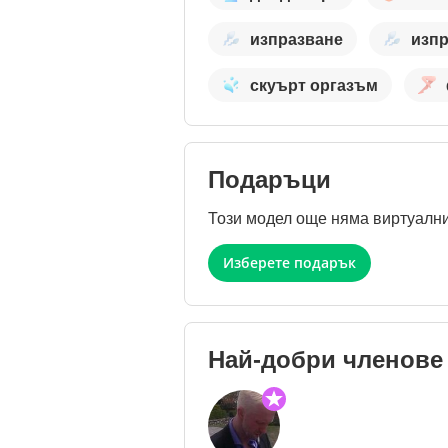
изпразване
изпр
скуърт оргазъм
Подаръци
Този модел още няма виртуални
Изберете подарък
Най-добри членове