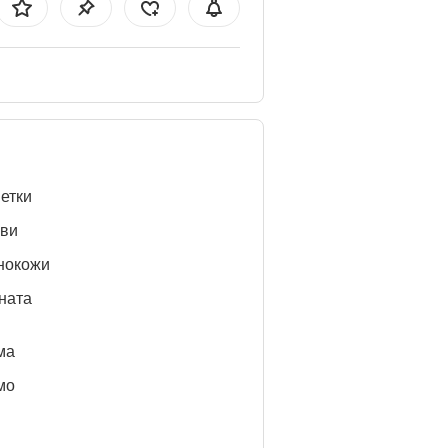
етки
ви
нокожи
ната
ма
мо