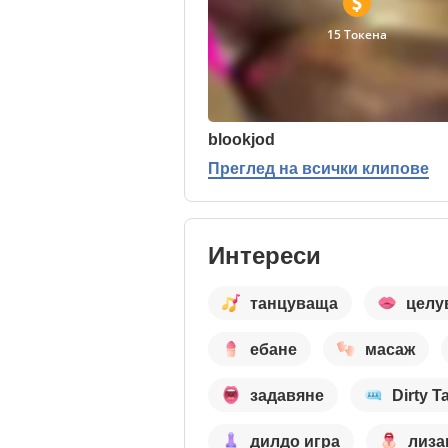
15 Токена
blookjod
Преглед на всички клипове
Интереси
танцуваща
целу
ебане
масаж
задавяне
Dirty T
дилдо игра
лиза