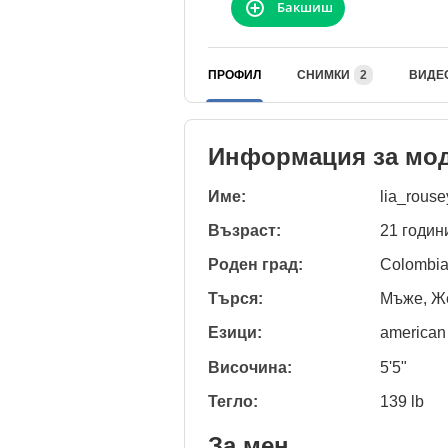
Бакшиш
ПРОФИЛ
СНИМКИ
2
ВИДЕ
Информация за мо
Име:
lia_rouse
Възраст:
21 годин
Роден град:
Colombi
Търся:
Мъже, Же
Езици:
american
Височина:
5'5"
Тегло:
139 lb
За мен