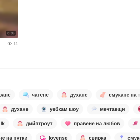
0:35
11
ване
чатене
духане
смукане на 
духане
уебкам шоу
мечтаещи
alk
дийптроут
правене на любов
не на путки
lovense
свирка
смук