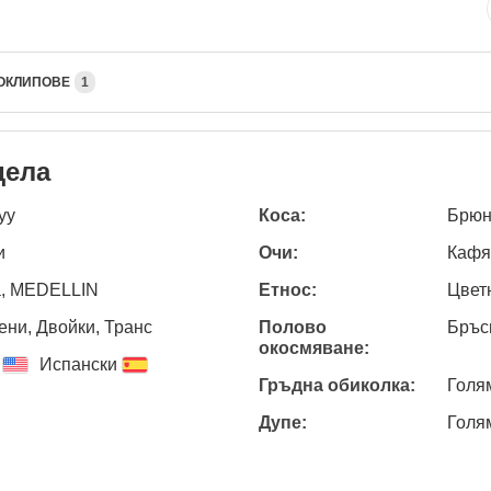
ОКЛИПОВЕ
1
дела
yy
Коса:
Брюн
и
Очи:
Кафя
a, MEDELLIN
Етнос:
Цвет
ни, Двойки, Транс
Полово
Бръс
окосмяване:
Испански
Гръдна обиколка:
Голя
Дупе:
Голя