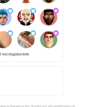
3 последователи
naged & Operated by