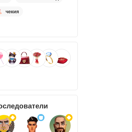
чекия
оследователи