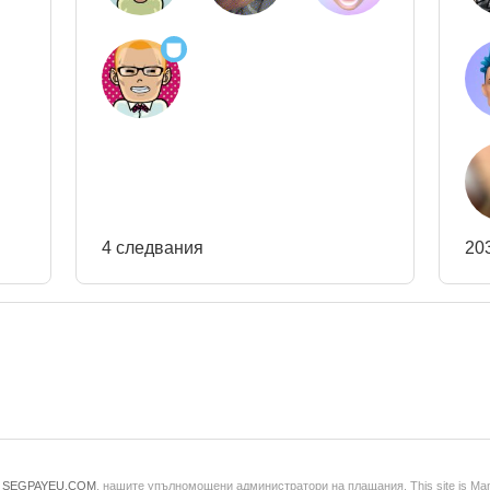
4 следвания
20
и
SEGPAYEU.COM
, нашите упълномощени администратори на плащания. This site is Ma