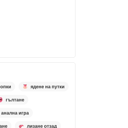
топки
ядене на путки
гълтане
анална игра
ане
лизане отзад