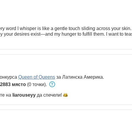
y word I whisper is like a gentle touch sliding across your skin.
 your desires exist—and my hunger to fulfill them. I want to teas
конкурса
Queen of Queens
за Латинска Америка.
2883 място
(0 точки).
ете на
liarouseyy
да
спечели!