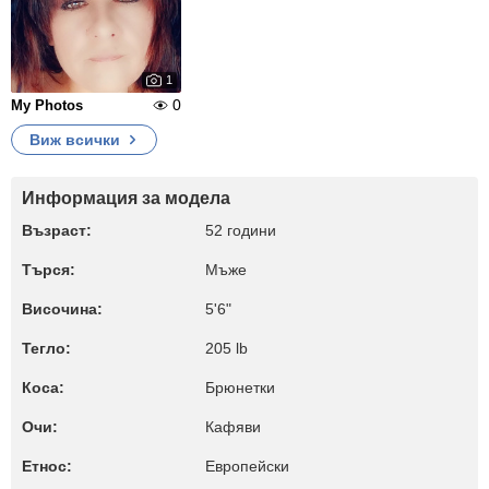
1
0
My Photos
Виж всички
Информация за модела
Възраст:
52 години
Търся:
Мъже
Височина:
5'6"
Тегло:
205 lb
Коса:
Брюнетки
Очи:
Кафяви
Етнос:
Европейски