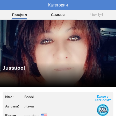
Категории
Justatool
Профил
Снимки
Чат
Justatool
Име:
Bobbi
Какво е
FanBoost?
Аз съм:
Жена
Езици:
american