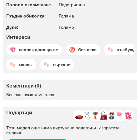
Полово окосмяване:
Подстригана
Гръдна обиколка:
Голяма
Дупе:
Голямо
Интереси
наслаждаващи се
без секс
възбужда
масаж
търкане
Коментари (0)
Все още няма коментари
Подаръци
Този модел още няма виртуални подаръци. Изпратете
първия!