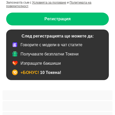
Запознат/а съм с
Условията за ползване
и
Политиката на
поверителност
.
Регистрация
След регистрацията ще можете да:
Говорите с модели в чат статите
Получавате безплатни Токени
Изпращате бакшиши
+БОНУС!
10 Токена!
BDSM
Азиатки
Анален