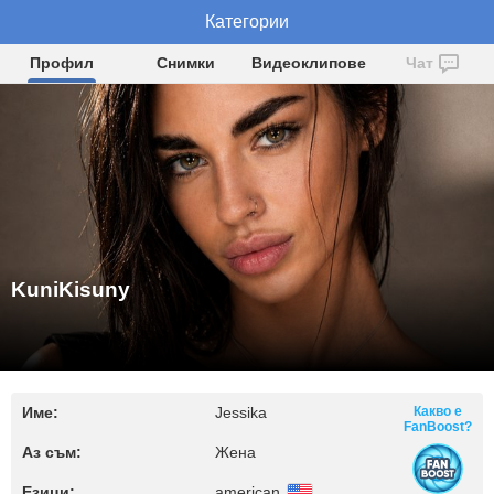
KuniKisuny
Категории
Профил
Снимки
Видеоклипове
Чат
KuniKisuny
Име:
Jessika
Какво е
FanBoost?
Аз съм:
Жена
Езици:
american