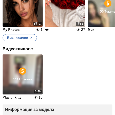
50 Токен
1
1
1
27
My Photos
❤️
Mur
Виж всички
Видеоклипове
1111 Токена
0:50
15
Playful kitty
Информация за модела