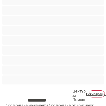
Най-добри за личен чат
Порно звезди
Пушещи жени
Средни гърди
Тийнейджъри 18+
Фетиш
Цветнокожи
Червенокоси
Център
Регистраци
за
Помощ
Oбслужване на клиенти
Обслужване от Консиерж