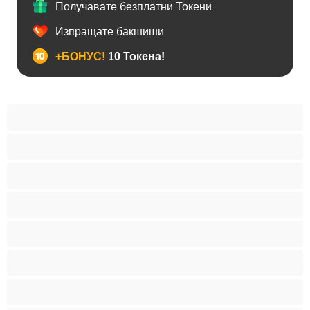
Получавате безплатни Токени
Изпращате бакшиши
+БОНУС!
10 Токена!
BDSM
Азиатки
Анален
Арабки
Бабички
Бели Момичета
Блондинки