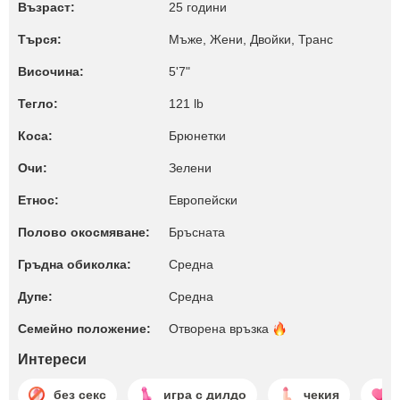
Възраст:
25 години
Търся:
Мъже, Жени, Двойки, Транс
Височина:
5'7"
Тегло:
121 lb
Коса:
Брюнетки
Очи:
Зелени
Етнос:
Европейски
Полово окосмяване:
Бръсната
Гръдна обиколка:
Среднa
Дупе:
Среднa
Семейно положение:
Отворена
връзка
Интереси
без секс
игра с дилдо
чекия