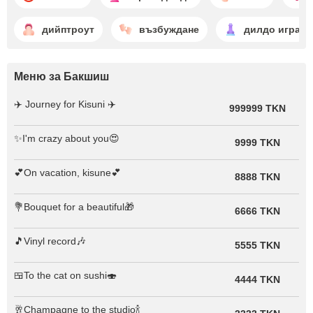
дийптроут
възбуждане
дилдо игра
Меню за Бакшиш
✈️ Journey for Kisuni ✈️
999999 TKN
✨I'm crazy about you😍
9999 TKN
💕On vacation, kisune💕
8888 TKN
💐Bouquet for a beautiful🎁
6666 TKN
🎵Vinyl record🎶
5555 TKN
🍱To the cat on sushi🍣
4444 TKN
🥂Champagne to the studio🍾