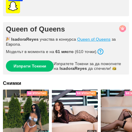
Queen of Queens
IsadoraReyes
участва в конкурса
Queen of Queens
за
Европа.
Моделът в момента е на
61 място
(610 точки).
Изпратете Токени за да помогнете
Изпрати Токени
на
IsadoraReyes
да
спечели!
Снимки
БЕЗПЛАТНО
БЕЗПЛАТНО
БЕЗ