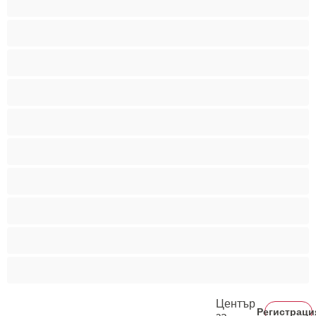
Мускулести
Най-добри за личен чат
Порно звезди
Пушещи жени
Средни гърди
Тийнейджъри 18+
Фетиш
Цветнокожи
Червенокоси
Център
Регистраци