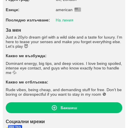
Езици:
american
Последно излъчване:
На линия
За мен
Just a 20y/o dream girl with a wild side and a taste for luxury. I’m
here to tease your senses and make you forget everything else.
Let’s play 😈
Какво ме възбужда:
Dominant energy, big tips, and deep voices. I love being spoiled,
intense eye contact, and guys who know exactly how to handle
me 💦
Какво ме отблъсква:
Rude vibes, being cheap, and demanding stuff for free. Don't be
boring or disrespectful if you want to stay in my room 🚫
Бакшиш
Социални мрежи
200 TKN