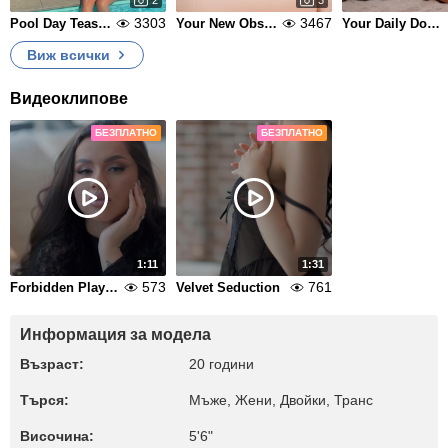
2
3
3303
3467
Pool Day Tease ☀️
Your New Obsession 💄
Your Daily Dose 💊
Виж всички
Видеоклипове
БЕЗПЛАТНО
БЕЗПЛАТНО
1:11
1:31
573
761
Forbidden Playtime
Velvet Seduction
Информация за модела
Възраст:
20 години
Търся:
Мъже, Жени, Двойки, Транс
Височина:
5'6"