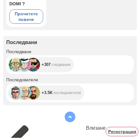
DOMI ?
Прочетете
повече
Последвани
+307
Последвани
+307
следвания
+3.5K
Последователи
+3.5K
последователи
Влизане
Регистрация