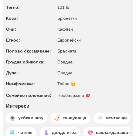
Тегло:
121 lb
Коса:
Брюнетки
Очи:
Кафяви
Етнос:
Европейски
Полово окосмяване:
Бръсната
Гръдна обиколка:
Среднa
Дупе:
Среднa
Нимфоманка:
Тайна
Семейно положение:
Необвързана
Интереси
уебкам шоу
танцуваща
мечтаещи
чатене
дилдо игра
наслаждаващи се