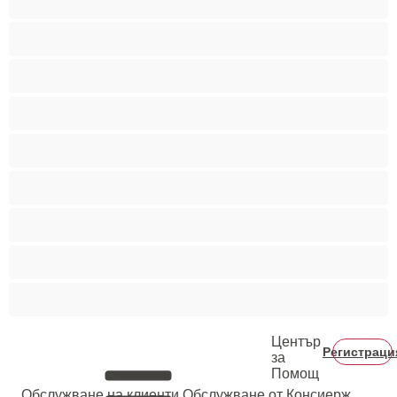
Най-добри за личен чат
Порно звезди
Пушещи жени
Средни гърди
Тийнейджъри 18+
Фетиш
Цветнокожи
Червенокоси
Център
Регистраци
за
Помощ
Oбслужване на клиенти
Обслужване от Консиерж