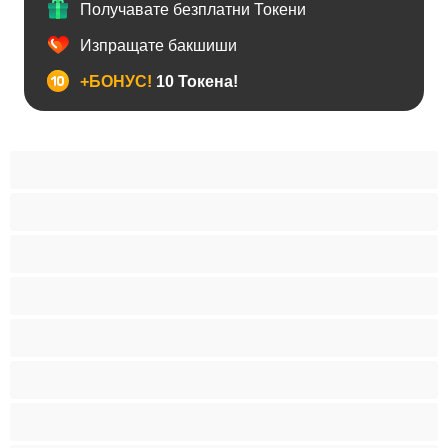
Получавате безплатни Токени
Изпращате бакшиши
+БОНУС!
10 Токена!
BDSM
Азиатки
Анален
Арабки
Бабички
Бели Момичета
Блондинки