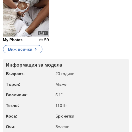
1
59
My Photos
Виж всички
Информация за модела
Възраст:
20 години
Търся:
Мъже
Височина:
5'1"
Тегло:
110 lb
Коса:
Брюнетки
Очи:
Зелени