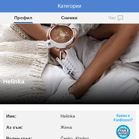
Категории
Helinka
Профил
Снимки
Чат
Helinka
Име:
Helinka
Какво е
FanBoost?
Аз съм:
Жена
Роден град:
Česko, Kladno