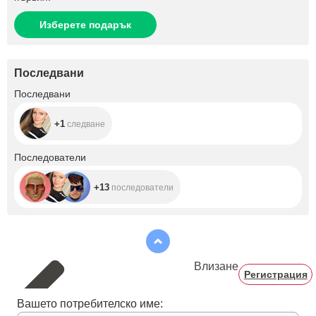
Изберете подарък
Последвани
+1
Последвани
+1
следване
+13
Последователи
+13
последователи
Влизане
Регистрация
Вашето потребителско име: