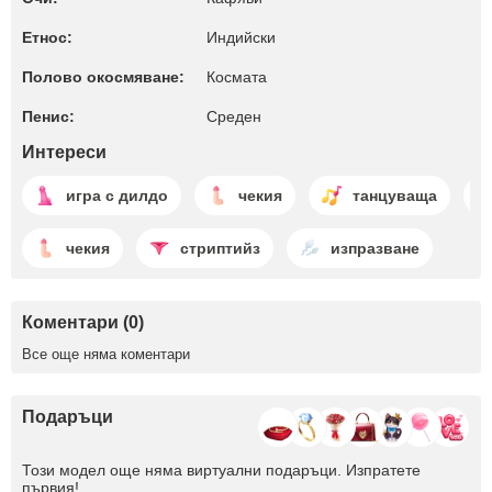
Етнос:
Индийски
Полово окосмяване:
Космата
Пенис:
Среден
Интереси
игра с дилдо
чекия
танцуваща
чекия
стриптийз
изпразване
Коментари (0)
Все още няма коментари
Подаръци
Този модел още няма виртуални подаръци. Изпратете
първия!