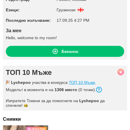
Езици:
Грузински
Последно излъчване:
17.09.25 4:27 PM
За мен
Hello, welcome to my room!
Бакшиш
ТОП 10 Мъже
Lychepoo
участва в конкурса
ТОП 10 Мъже
.
Моделът в момента е на
1306 място
(0 точки).
Изпратете Токени за да помогнете на
Lychepoo
да
спечели!
Снимки
БЕЗПЛАТНО