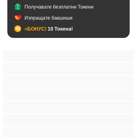
Получавате безплатни Токени
Изпращате бакшиши
+БОНУС!
10 Токена!
BDSM
Азиатки
Анален
Арабки
Бабички
Бели Момичета
Блондинки