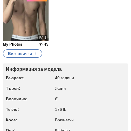
1
49
My Photos
Виж всички
Информация за модела
Възраст:
40 години
Търся:
Жени
Височина:
6'
Тегло:
176 lb
Коса:
Брюнетки
Очи:
Кафяви