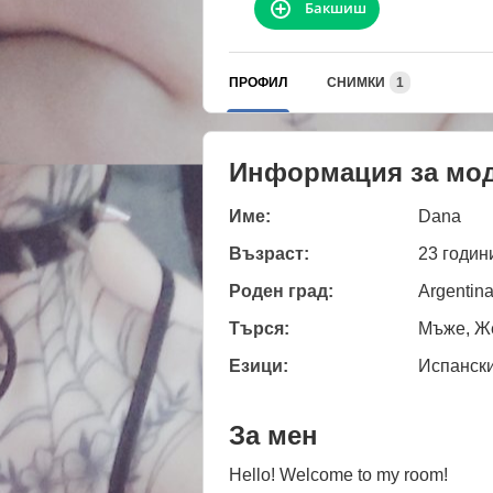
Бакшиш
ПРОФИЛ
СНИМКИ
1
Информация за мо
Име:
Dana
Възраст:
23 годин
Роден град:
Argentina
Търся:
Мъже, Же
Езици:
Испанск
За мен
Hello! Welcome to my room!