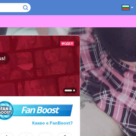
ss!
Fan Boost
Какво е FanBoost?