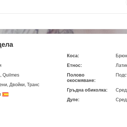
дела
Коса:
Брюн
и
Етнос:
Лати
, Quilmes
Полово
Подс
окосмяване:
ни, Двойки, Транс
Гръдна обиколка:
Сред
и
Дупе:
Сред