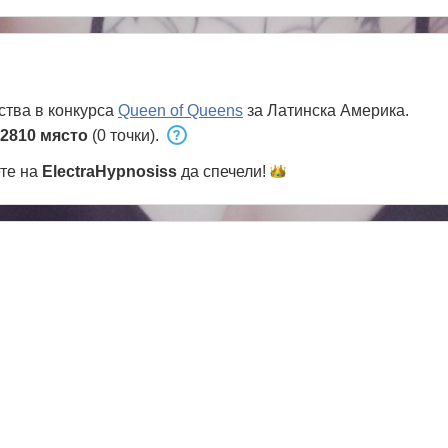
ства в конкурса
Queen of Queens
за Латинска Америка.
2810 място
(0 точки).
ете на
ElectraHypnosiss
да
спечели!