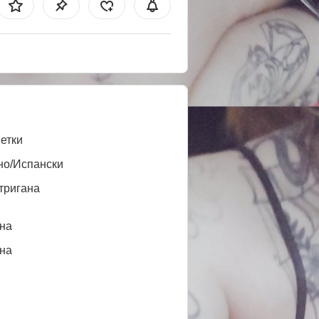
етки
но/Испански
тригана
нa
нa