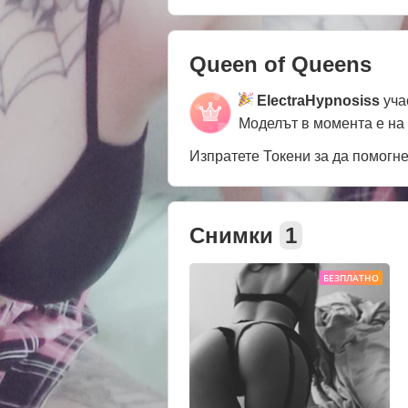
Queen of Queens
ElectraHypnosiss
уча
Моделът в момента е на
Изпратете Токени за да помогн
Снимки
1
БЕЗПЛАТНО