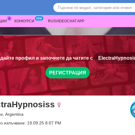
ЦИИ
КОНКУРСИ
RUSVIDEOCHAT APP
дайте профил и започнете да чатите с
ElectraHypnosi
РЕГИСТРАЦИЯ
ctraHypnosiss
и, Argentina
о излъчване: 19.09.25 8:07 PM