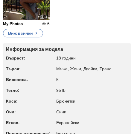
1
6
My Photos
Виж всички
Информация за модела
Възраст:
18 години
Търся:
Мъже, Жени, Двойки, Транс
Височина:
5'
Тегло:
95 lb
Коса:
Брюнетки
Очи:
Сини
Етнос:
Европейски
Полово окосмяване:
Бръсната