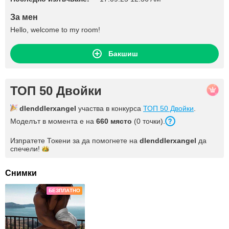
За мен
Hello, welcome to my room!
Бакшиш
ТОП 50 Двойки
dlenddlerxangel
участва в конкурса
ТОП 50 Двойки
.
Моделът в момента е на
660 място
(0 точки).
Изпратете Токени за да помогнете на
dlenddlerxangel
да
спечели!
Снимки
БЕЗПЛАТНО