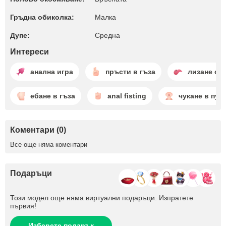
Гръдна обиколка:
Малкa
Дупе:
Среднa
Интереси
анална игра
пръсти в гъза
лизане от
ебане в гъза
anal fisting
чукане в пут
Коментари (0)
Все още няма коментари
Подаръци
Този модел още няма виртуални подаръци. Изпратете
първия!
Изберете подарък