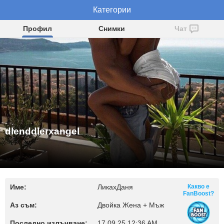
dlenddlerxangel
Категории
Профил
Снимки
Чат
dlenddlerxangel
Име:
ЛикахДаня
Какво е
FanBoost?
Аз съм:
Двойка Жена + Мъж
Последно излъчване:
17.09.25 12:36 AM