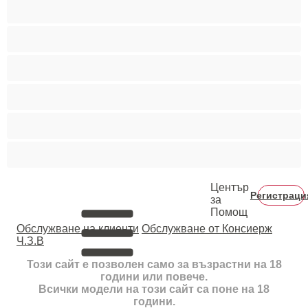
Пушещи жени
Средни гърди
Тийнейджъри 18+
Фетиш
Цветнокожи
Червенокоси
Център
Регистраци
за
Помощ
Oбслужване на клиенти
Обслужване от Консиерж
Ч.З.В
Този сайт е позволен само за възрастни на 18
години или повече.
Всички модели на този сайт са поне на 18
години.