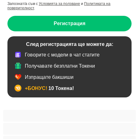
Запознат/а съм с
Условията за ползване
и
Политиката на
поверителност
.
Регистрация
След регистрацията ще можете да:
Говорите с модели в чат статите
Получавате безплатни Токени
Изпращате бакшиши
+БОНУС!
10 Токена!
BDSM
Азиатки
Анален