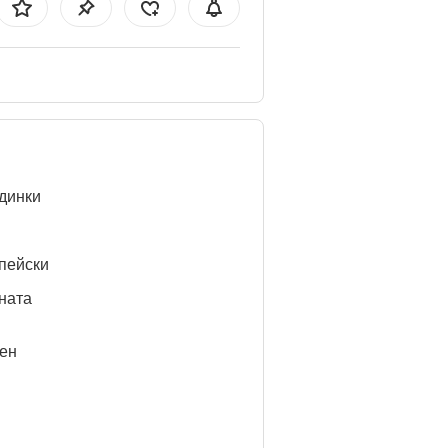
динки
пейски
ната
ен