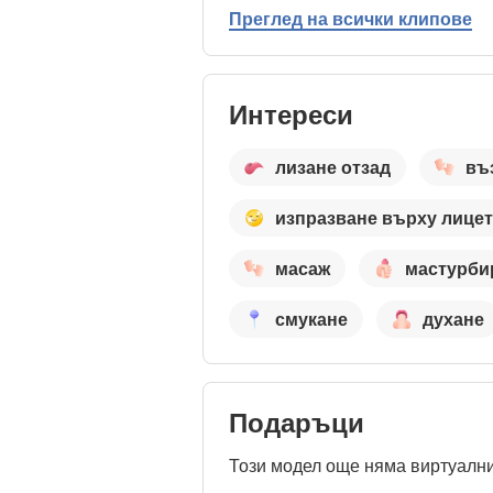
Преглед на всички клипове
Интереси
лизане отзад
въ
изпразване върху лице
масаж
мастурби
смукане
духане
Подаръци
Този модел още няма виртуални