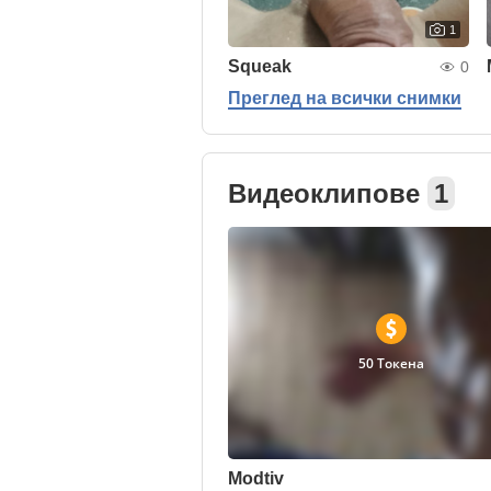
1
Squeak
0
Преглед на всички снимки
Видеоклипове
1
50 Токена
Modtiv