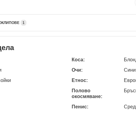
ОКЛИПОВЕ
1
дела
Коса:
Блон
и
Очи:
Сини
войки
Етнос:
Евро
Полово
Бръс
окосмяване:
Пенис:
Сред