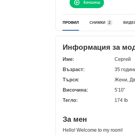
Бакшиш
ПРОФИЛ
СНИМКИ
2
ВИДЕ
Информация за мо
Име:
Сергей
Възраст:
35 годин
Търся:
Жени, Д
Височина:
5'10"
Тегло:
174 lb
За мен
Hello! Welcome to my room!