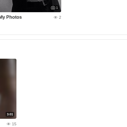
1
My Photos
2
3:01
15