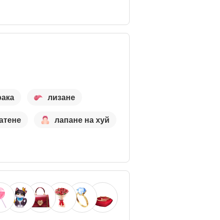
рака
лизане
атене
лапане на хуй