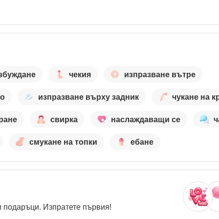
збуждане
чекия
изпразване вътре
то
изпразване върху задник
чукане на к
ране
свирка
наслаждаващи се
ч
смукане на топки
ебане
 подаръци. Изпратете първия!