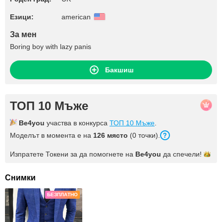
Езици:
american
За мен
Boring boy with lazy panis
Бакшиш
ТОП 10 Мъже
Be4you
участва в конкурса
ТОП 10 Мъже
.
Моделът в момента е на
126 място
(0 точки).
Изпратете Токени за да помогнете на
Be4you
да
спечели!
Снимки
БЕЗПЛАТНО