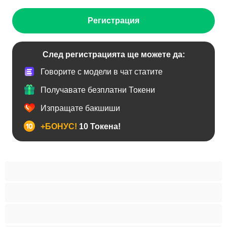
Регистрация
След регистрацията ще можете да:
Говорите с модели в чат статите
Получавате безплатни Токени
Изпращате бакшиши
+БОНУС!
10 Токена!
BDSM
Азиатки
Анален