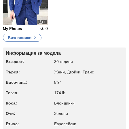
1
0
My Photos
Виж всички
Информация за модела
Възраст:
30 години
Търся:
Жени, Двойки, Транс
Височина:
5'9"
Тегло:
174 lb
Коса:
Блондинки
Очи:
Зелени
Етнос:
Европейски