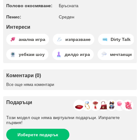
Полово окосмяване:
Бръсната
Пенис:
Среден
Интереси
анална игра
изпразване
Dirty Talk
уебкам шоу
дилдо игра
мечтаещи
Коментари (0)
Все още няма коментари
Подаръци
Този модел още няма виртуални подаръци. Изпратете
първия!
Изберете подарък