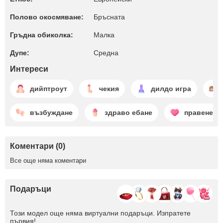
Полово окосмяване:
Бръсната
Гръдна обиколка:
Малкa
Дупе:
Среднa
Интереси
дийптроут
чекия
дилдо игра
възбуждане
здраво ебане
правене н
Коментари (0)
Все още няма коментари
Подаръци
Този модел още няма виртуални подаръци. Изпратете
първия!