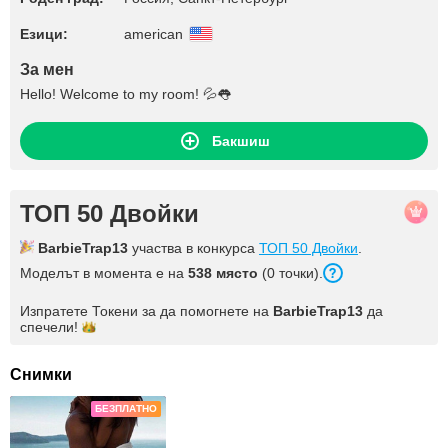
Езици:
american
За мен
Hello! Welcome to my room! 💦👅
Бакшиш
ТОП 50 Двойки
BarbieTrap13
участва в конкурса
ТОП 50 Двойки
.
Моделът в момента е на
538 място
(0 точки).
Изпратете Токени за да помогнете на
BarbieTrap13
да
спечели!
Снимки
БЕЗПЛАТНО