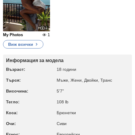
1
1
My Photos
Виж всички
Информация за модела
Възраст:
18 години
Търся:
Мъже, Жени, Двойки, Транс
Височина:
5'7"
Тегло:
108 lb
Коса:
Брюнетки
Очи:
Сиви
Етнос:
Европейски