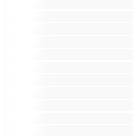
Латиноамериканки
Лесбийки
Малки гърди
Мацки
Миньонки
Мускулести
Най-добри за личен чат
Порно звезди
Пушещи жени
Средни гърди
Тийнейджъри 18+