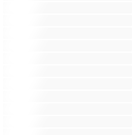
Анален
Арабки
Бабички
Бели Момичета
Блондинки
Бременни
Бръснати
Брюнетки
Възрастни
Големи гърди
Големи гърди