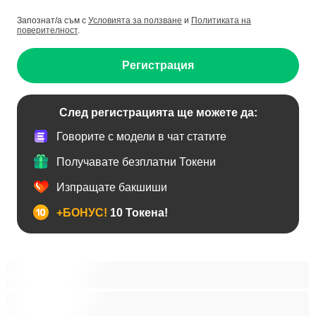
Запознат/а съм с
Условията за ползване
и
Политиката на
поверителност
.
Регистрация
След регистрацията ще можете да:
Говорите с модели в чат статите
Получавате безплатни Токени
Изпращате бакшиши
+БОНУС!
10 Токена!
BDSM
Азиатки