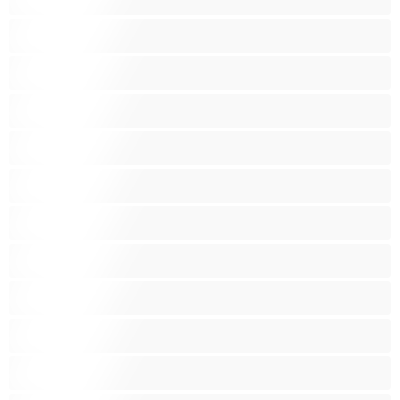
Голям задник
Групов секс
Домакини
Женска еякулация
Закръглени
Играчки
Индийки
Колежанки
Космати
Красиви дебелани