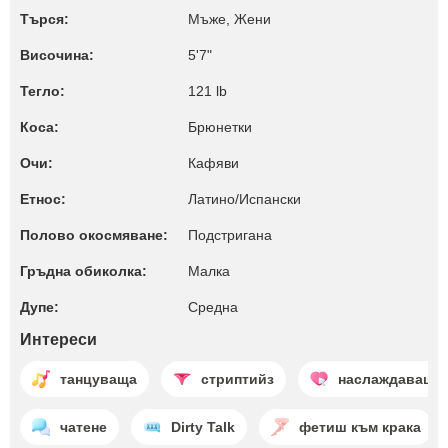
Търся:
Мъже, Жени
Височина:
5'7"
Тегло:
121 lb
Коса:
Брюнетки
Очи:
Кафяви
Етнос:
Латино/Испански
Полово окосмяване:
Подстригана
Гръдна обиколка:
Малкa
Дупе:
Среднa
Интереси
танцуваща
стриптийз
наслаждаващи 
чатене
Dirty Talk
фетиш към крака