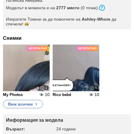
Латинска Америка.
Моделът в момента е на
2777 място
(0 точки).
Изпратете Токени за да помогнете на
Ashley-Whore
да
спечели!
Снимки
БЕЗПЛАТНО
БЕЗПЛАТНО
2
5
10
10
My Photos
Rico bebé
Виж всички
Информация за модела
Възраст:
24 години