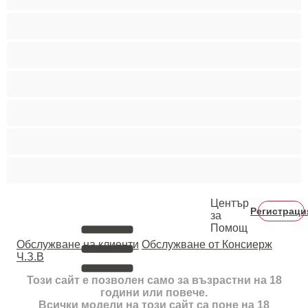
Пушещи жени
Средни гърди
Тийнейджъри 18+
Фетиш
Цветнокожи
Червенокоси
Център
Регистраци
за
Помощ
Oбслужване на клиенти
Обслужване от Консиерж
Ч.З.В
Този сайт е позволен само за възрастни на 18
години или повече.
Всички модели на този сайт са поне на 18