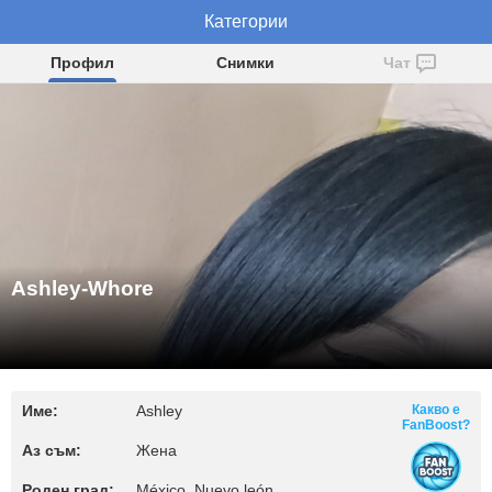
Ashley-Whore
Категории
Профил
Снимки
Чат
Ashley-Whore
Име:
Ashley
Какво е
FanBoost?
Аз съм:
Жена
Роден град:
México, Nuevo león