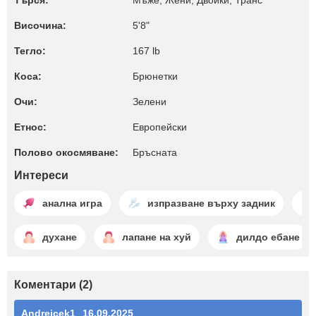
Търся:
Мъже, Жени, Двойки, Транс
Височина:
5'8"
Тегло:
167 lb
Коса:
Брюнетки
Очи:
Зелени
Етнос:
Европейски
Полово окосмяване:
Бръсната
Интереси
анална игра
изпразване върху задник
духане
лапане на хуй
дилдо ебане
Коментари (2)
Andrejcek1
16.09.2025