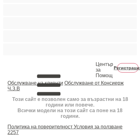
Тийнейджъри 18+
Фетиш
Цветнокожи
Червенокоси
Център
Регистраци
за
Помощ
Oбслужване на клиенти
Обслужване от Консиерж
Ч.З.В
Този сайт е позволен само за възрастни на 18
години или повече.
Всички модели на този сайт са поне на 18
години.
Политика на поверителност
Условия за ползване
2257