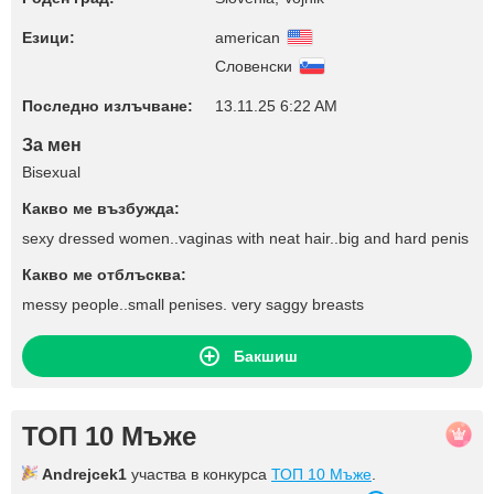
Езици:
american
Словенски
Последно излъчване:
13.11.25 6:22 AM
За мен
Bisexual
Какво ме възбужда:
sexy dressed women..vaginas with neat hair..big and hard penis
Какво ме отблъсква:
messy people..small penises. very saggy breasts
Бакшиш
ТОП 10 Мъже
Andrejcek1
участва в конкурса
ТОП 10 Мъже
.