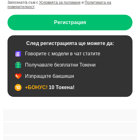
Запознат/а съм с
Условията за ползване
и
Политиката на
поверителност
.
Регистрация
След регистрацията ще можете да:
Говорите с модели в чат статите
Получавате безплатни Токени
Изпращате бакшиши
+БОНУС!
10 Токена!
BDSM
Азиатки
Анален