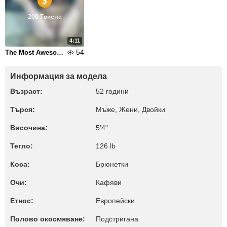
200 Токена
4:11
54
The Most Awesome Privatik
Информация за модела
Възраст:
52 години
Търся:
Мъже, Жени, Двойки
Височина:
5'4"
Тегло:
126 lb
Коса:
Брюнетки
Очи:
Кафяви
Етнос:
Европейски
Полово окосмяване:
Подстригана