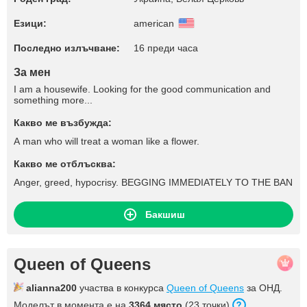
Езици:
american
Последно излъчване:
16 преди часа
За мен
I am a housewife. Looking for the good communication and
something more...
Какво ме възбужда:
A man who will treat a woman like a flower.
Какво ме отблъсква:
Anger, greed, hypocrisy. BEGGING IMMEDIATELY TO THE BAN
Бакшиш
Queen of Queens
alianna200
участва в конкурса
Queen of Queens
за ОНД.
Моделът в момента е на
3364 място
(23 точки).