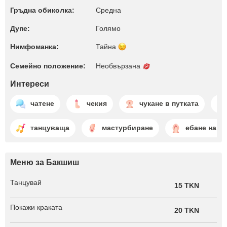
Гръдна обиколка:
Среднa
Дупе:
Голямо
Нимфоманка:
Тайна
Семейно положение:
Необвързана
Интереси
чатене
чекия
чукане в путката
танцуваща
мастурбиране
ебане на пу
Меню за Бакшиш
Танцувай
15 TKN
Покажи краката
20 TKN