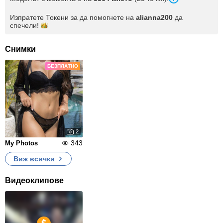
Изпратете Токени за да помогнете на
alianna200
да
спечели!
Снимки
БЕЗПЛАТНО
2
343
My Photos
Виж всички
Видеоклипове