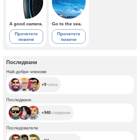
A good camera.
Go to the sea.
Прочетете
Прочетете
повече
повече
Последвани
+9
Най-добри членове
+9
члена
+940
Последвани
+940
следвания
+5K
Последователи