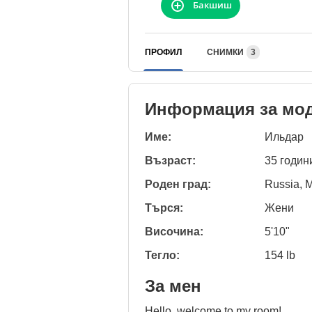
Бакшиш
ПРОФИЛ
СНИМКИ
3
Информация за мо
Име:
Ильдар
Възраст:
35 годин
Роден град:
Russia, 
Търся:
Жени
Височина:
5'10"
Тегло:
154 lb
За мен
Hello, welcome to my room!