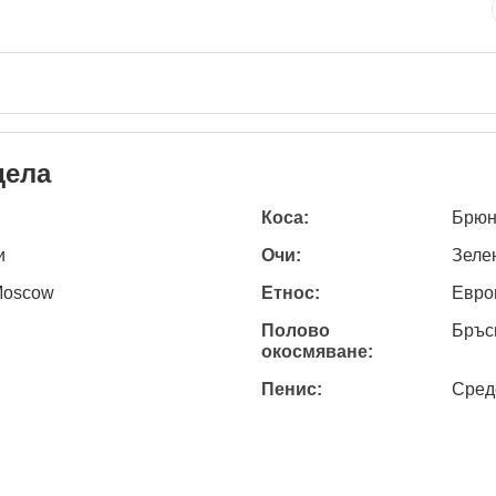
дела
Коса:
Брюн
и
Очи:
Зеле
Moscow
Етнос:
Евро
Полово
Бръс
окосмяване:
Пенис:
Сред