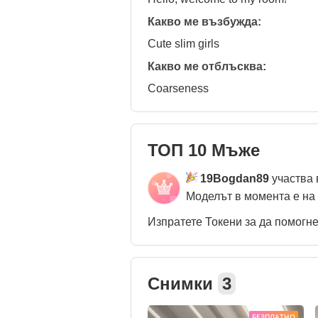
Какво ме възбужда:
Cute slim girls
Какво ме отблъсква:
Coarseness
ТОП 10 Мъже
19Bogdan89
участва 
Моделът в момента е на
Изпратете Токени за да помогн
Снимки
3
БЕЗПЛАТНО