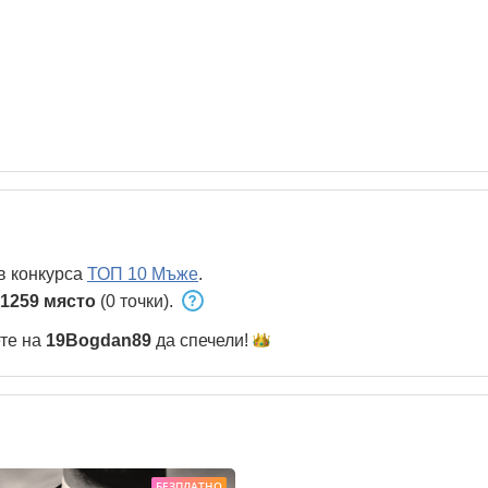
в конкурса
ТОП 10 Мъже
.
1259 място
(0 точки).
ете на
19Bogdan89
да
спечели!
БЕЗПЛАТНО