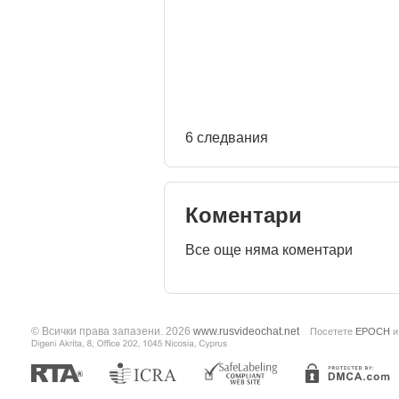
6 следвания
Коментари
Все още няма коментари
© Всички права запазени. 2026
www.rusvideochat.net
Посетете
EPOCH