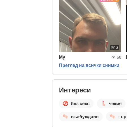
2
My
58
Преглед на всички снимки
Интереси
без секс
чекия
възбуждане
тър