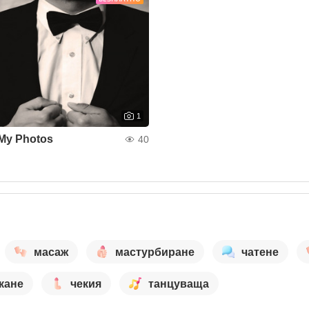
1
My Photos
40
масаж
мастурбиране
чатене
кане
чекия
танцуваща