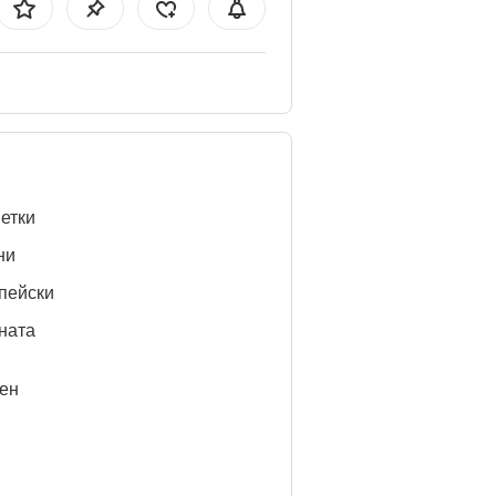
етки
ни
пейски
ната
ен